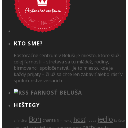
KTO SME?
Pastoračné centrum v Beluši je miesto, ktoré slúži
celej farnosti – stretáva sa tu mládež, rodiny,
birmovanci, spoločenstvá… Je to miesto, kde je
každý prijatý – či už sa chce len zabaviť alebo rásť v
spoločenstve veriacich.
FARNOSŤ BELUŠA
HEŠTEGY
Boh
jedlo
hosť
charita
animátor
film
hokej
hudba
kalčeto
party
koncert
kreativita
misie
predaj
mládež
Mária