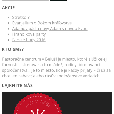
AKCIE
Stretko Y
Evanjelium o Božom kráľovstve
Adamov pád a nový Adam s novou Evou
Hranolková party
Farské hody 2016
KTO SME?
Pastoračné centrum v Beluši je miesto, ktoré slúži celej
farnosti – stretáva sa tu mládež, rodiny, birmovanci,
spoločenstvá… Je to miesto, kde je každý prijatý – či už sa
chce len zabaviť alebo rásť v spoločenstve veriacich.
LAJKNITE NÁS