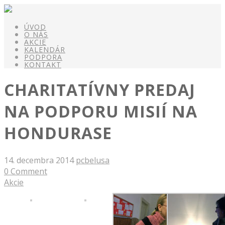
ÚVOD
O NÁS
AKCIE
KALENDÁR
PODPORA
KONTAKT
CHARITATÍVNY PREDAJ
NA PODPORU MISIÍ NA
HONDURASE
14. decembra 2014
pcbelusa
0 Comment
Akcie